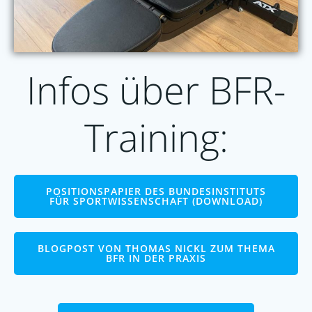
Infos über BFR-
Training:
POSITIONSPAPIER DES BUNDESINSTITUTS
FÜR SPORTWISSENSCHAFT (DOWNLOAD)
BLOGPOST VON THOMAS NICKL ZUM THEMA
BFR IN DER PRAXIS