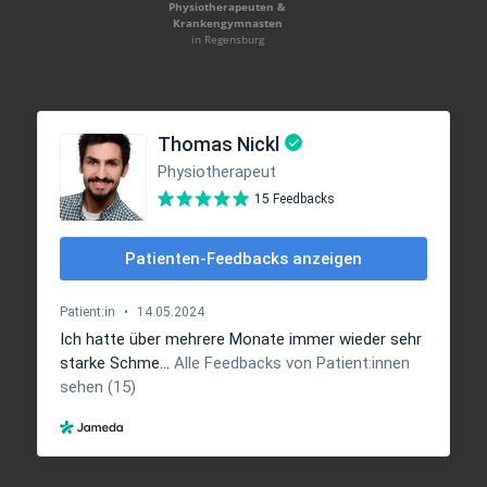
Physiotherapeuten &
Krankengymnasten
in Regensburg