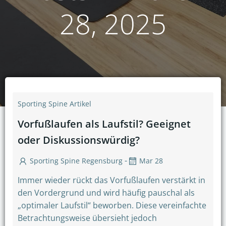
28, 2025
Sporting Spine Artikel
Vorfußlaufen als Laufstil? Geeignet
oder Diskussionswürdig?
-
Sporting Spine Regensburg
Mar 28
Immer wieder rückt das Vorfußlaufen verstärkt in
den Vordergrund und wird häufig pauschal als
„optimaler Laufstil“ beworben. Diese vereinfachte
Betrachtungsweise übersieht jedoch