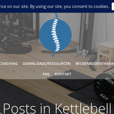
0941 / 850 8 32 34
info@sportingspine-regensburg.de
COACHING
DOWNLOADS/RESSOURCEN
BECKENBODENTHERAP
FAQ
KONTAKT
Posts in Kettlebell